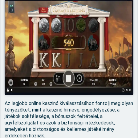
Az legjobb online kaszinó kiválasztásához fontolj meg olyan
tényezőket, mint a kaszinó hírneve, engedélyezése, a
játékok sokfélesége, a bónuszok feltételei, a
ügyfélszolgálat és azok a biztonsági intézkedések,
amelyeket a biztonságos és kellemes játékélmény
érdekében hoznak.