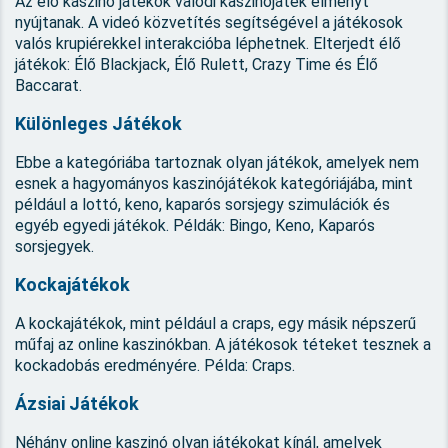
Az élő kaszinó játékok valódi kaszinójáték élményt
nyújtanak. A videó közvetítés segítségével a játékosok
valós krupiérekkel interakcióba léphetnek. Elterjedt élő
játékok: Élő Blackjack, Élő Rulett, Crazy Time és Élő
Baccarat.
Különleges Játékok
Ebbe a kategóriába tartoznak olyan játékok, amelyek nem
esnek a hagyományos kaszinójátékok kategóriájába, mint
például a lottó, keno, kaparós sorsjegy szimulációk és
egyéb egyedi játékok. Példák: Bingo, Keno, Kaparós
sorsjegyek.
Kockajátékok
A kockajátékok, mint például a craps, egy másik népszerű
műfaj az online kaszinókban. A játékosok téteket tesznek a
kockadobás eredményére. Példa: Craps.
Ázsiai Játékok
Néhány online kaszinó olyan játékokat kínál, amelyek