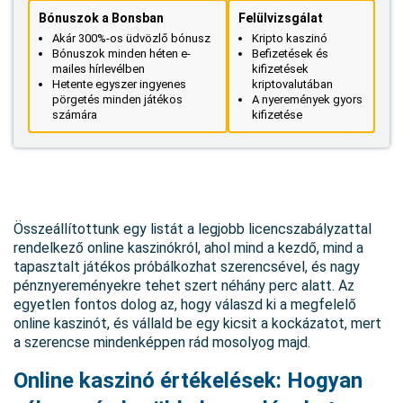
Bónuszok a Bonsban
Felülvizsgálat
Akár 300%-os üdvözlő bónusz
Kripto kaszinó
Bónuszok minden héten e-
Befizetések és
mailes hírlevélben
kifizetések
Hetente egyszer ingyenes
kriptovalutában
pörgetés minden játékos
A nyeremények gyors
számára
kifizetése
Összeállítottunk egy listát a legjobb licencszabályzattal
rendelkező online kaszinókról, ahol mind a kezdő, mind a
tapasztalt játékos próbálkozhat szerencsével, és nagy
pénznyereményekre tehet szert néhány perc alatt. Az
egyetlen fontos dolog az, hogy válaszd ki a megfelelő
online kaszinót, és vállald be egy kicsit a kockázatot, mert
a szerencse mindenképpen rád mosolyog majd.
Online kaszinó értékelések: Hogyan