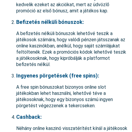
kedvelik ezeket az akciókat, mert az üdvözlő
promóció az első bónusz, amit a játékos kap.
Befizetés nélküli bónuszok:
A befizetés nélküli bónuszok lehetővé teszik a
játékosok számára, hogy valódi pénzen játsszanak az
online kaszinókban, anélkül, hogy saját számlájukat
feltöltenék. Ezek a promóciós kódok lehetővé teszik
a játékosoknak, hogy kipróbálják a platformot
befizetés nélkül.
Ingyenes pörgetések (free spins):
A free spin bónuszokat bizonyos online slot
játékokban lehet használni, lehetővé téve a
játékosoknak, hogy egy bizonyos számú ingyen
pörgetést végezzenek a tekercseken.
Cashback:
Néhány online kaszinó visszatérítést kínál a játékosok