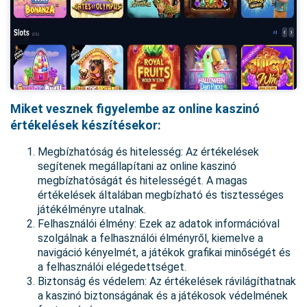
Miket vesznek figyelembe az online kaszinó
értékelések készítésekor:
Megbízhatóság és hitelesség: Az értékelések
segítenek megállapítani az online kaszinó
megbízhatóságát és hitelességét. A magas
értékelések általában megbízható és tisztességes
játékélményre utalnak.
Felhasználói élmény: Ezek az adatok információval
szolgálnak a felhasználói élményről, kiemelve a
navigáció kényelmét, a játékok grafikai minőségét és
a felhasználói elégedettséget.
Biztonság és védelem: Az értékelések rávilágíthatnak
a kaszinó biztonságának és a játékosok védelmének