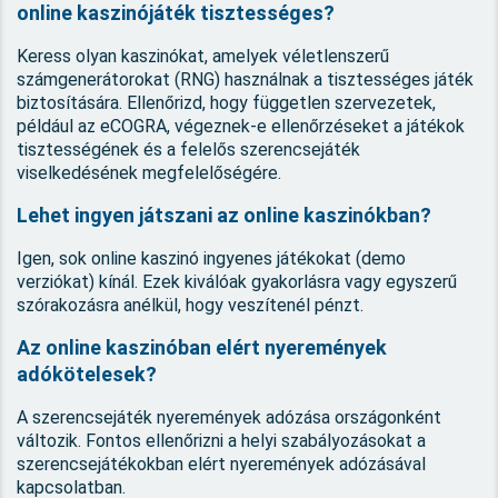
online kaszinójáték tisztességes?
Keress olyan kaszinókat, amelyek véletlenszerű
számgenerátorokat (RNG) használnak a tisztességes játék
biztosítására. Ellenőrizd, hogy független szervezetek,
például az eCOGRA, végeznek-e ellenőrzéseket a játékok
tisztességének és a felelős szerencsejáték
viselkedésének megfelelőségére.
Lehet ingyen játszani az online kaszinókban?
Igen, sok online kaszinó ingyenes játékokat (demo
verziókat) kínál. Ezek kiválóak gyakorlásra vagy egyszerű
szórakozásra anélkül, hogy veszítenél pénzt.
Az online kaszinóban elért nyeremények
adókötelesek?
A szerencsejáték nyeremények adózása országonként
változik. Fontos ellenőrizni a helyi szabályozásokat a
szerencsejátékokban elért nyeremények adózásával
kapcsolatban.