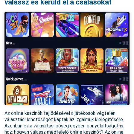
válassz és kerüld el a csalásokat
Az online kaszinók fejlődésével a játékosok végtelen
választási lehetőséget kaptak az izgalmuk kielégítésére.
Azonban ez a választási bőség egyben bonyolultságot is
hoz: hogyan válassz megfelelő online kaszinót? Az online