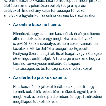
Az online kaszinó kiválasztása fontos lépés minden játékos
életében, amely jelentősen befolyásolja a nyerési
esélyeket. Íme néhány kulcsfontosságú tényező,
amelyekre figyelni kell az online kaszinó kiválasztásakor:
Az online kaszinó licenc:
Ellenőrizd, hogy az online kaszinónak érvényes licenc
áll-e rendelkezésre egy megbízható szabályozó
szervtől. Ezek a szabályozók nem sokan vannak, de
közülük a Máltai Játékhatóságot, az Egyesült
Királyság Szerencsejáték Bizottságát vagy a Curaçao
eGamingot említhetjük. A licenc garancia arra, hogy a
kaszinó törvényesen működik, és szigorú
tisztességes és biztonsági szabványokat követ.
Az elérhető játékok száma:
Ha a kaszinó sok játékot kínál, az azt jelenti, hogy a
termék sok játékfejlesztővel működik együtt, akik
megbíznak az online platformban, és együttműködési
megállapodást kötnek vele.