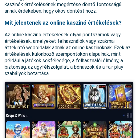
kaszinók értékelésének megértése döntő fontosságú
annak érdekében, hogy okos döntést hozz.
Mit jelentenek az online kaszinó értékelések?
Az online kaszinó értékelések olyan pontszámok vagy
értékelések, amelyeket felhasználók vagy szakmai
áttekintő weboldalak adnak az online kaszinóknak. Ezek az
értékelések különböző szempontokon alapulnak, mint
például a játékok sokfélesége, a felhasználói élmény, a
biztonság, az ügyfélszolgálat, a bónuszok és a fair play
szabályok betartása.