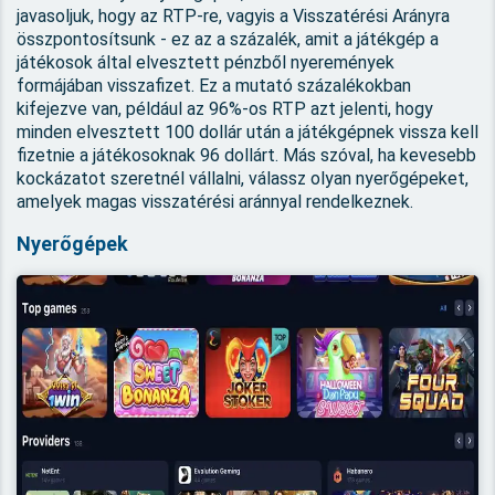
javasoljuk, hogy az RTP-re, vagyis a Visszatérési Arányra
összpontosítsunk - ez az a százalék, amit a játékgép a
játékosok által elvesztett pénzből nyeremények
formájában visszafizet. Ez a mutató százalékokban
kifejezve van, például az 96%-os RTP azt jelenti, hogy
minden elvesztett 100 dollár után a játékgépnek vissza kell
fizetnie a játékosoknak 96 dollárt. Más szóval, ha kevesebb
kockázatot szeretnél vállalni, válassz olyan nyerőgépeket,
amelyek magas visszatérési aránnyal rendelkeznek.
Nyerőgépek