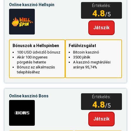
Online kaszinó Hellspin
Értékelés:
4.8
/5
Játszik
Bónuszok a Hellspinben
Felülvizsgálat
100 USD üdvözlő bónusz
Bitcoin kaszinó
Akár 100 ingyenes
3500 játék
pörgetés hetente
A kaszinó megtérülési
Bónusz az alkalmazás
aránya 95,74%
telepítéséhez
Online kaszinó Bons
Értékelés:
4.8
/5
Játszik