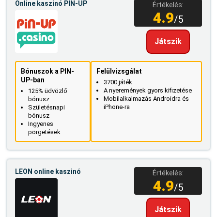
Online kaszinó PIN-UP
Értékelés:
4.9
/5
Játszik
Bónuszok a PIN-
Felülvizsgálat
UP-ban
3700 játék
A nyeremények gyors kifizetése
125% üdvözlő
Mobilalkalmazás Androidra és
bónusz
iPhone-ra
Születésnapi
bónusz
Ingyenes
pörgetések
LEON online kaszinó
Értékelés:
4.9
/5
Játszik