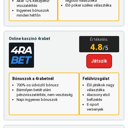
legjobb választéka
Akár 12% készpénz-
Élő póker széles választéka
visszatérítés
Ingyenes bónuszok
minden hétfőn
Online kaszinó 4rabet
Értékelés:
4.8
/5
Játszik
Bónuszok a 4rabetnél
Felülvizsgálat
700%-os üdvözlő bónusz
Élő játékok nagy
Bármilyen betét utáni
választéka
pénzvisszatérítés, nem veszteség
Alacsony első
Napi ingyenes bónuszok
befizetés
E-sport
versenyek